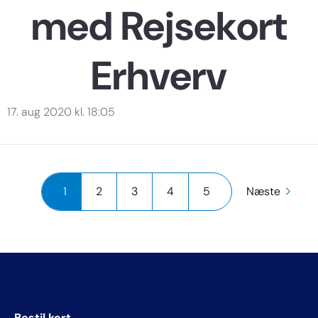
med Rejsekort
Erhverv
17. aug 2020 kl. 18:05
1
2
3
4
5
Næste
Bestil kort