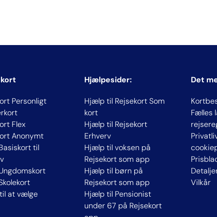
 kort
Hjælpesider:
Det m
ort Personligt
Hjælp til Rejsekort Som
Kortbe
rkort
kort
Fælles
ort Flex
Hjælp til Rejsekort
rejsere
kort Anonymt
Erhverv
Privatl
Basiskort til
Hjælp til voksen på
cookiep
v
Rejsekort som app
Prisbla
 Ungdomskort
Hjælp til børn på
Detalje
 Skolekort
Rejsekort som app
Vilkår
til at vælge
Hjælp til Pensionist
under 67 på Rejsekort