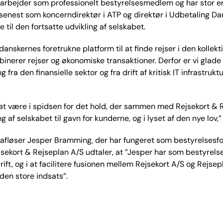
arbejder som professionelt bestyrelsesmedlem og har stor er
enest som koncerndirektør i ATP og direktør i Udbetaling Dan
 til den fortsatte udvikling af selskabet.
anskernes foretrukne platform til at finde rejser i den kollekti
inerer rejser og økonomiske transaktioner. Derfor er vi gla
g fra den finansielle sektor og fra drift af kritisk IT infrastru
l at være i spidsen for det hold, der sammen med Rejsekort & R
ng af selskabet til gavn for kunderne, og i lyset af den nye lov,
afløser Jesper Bramming, der har fungeret som bestyrelsesfor
jsekort & Rejseplan A/S udtaler, at ”Jesper har som bestyrelses
drift, og i at facilitere fusionen mellem Rejsekort A/S og Rejs
en store indsats”.