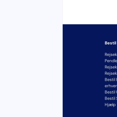
Bestil
Rejsek
Pendle
Rejsek
Rejse
Bestil 
erhver
Bestil
Bestil
Hjælp 