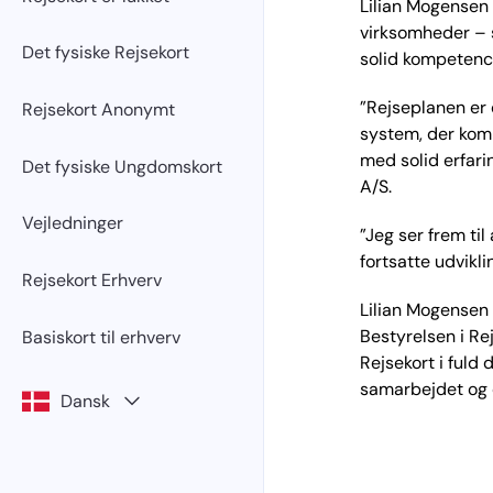
Lilian Mogensen 
virksomheder – s
Det fysiske Rejsekort
solid kompetence
”Rejseplanen er d
Rejsekort Anonymt
system, der komb
med solid erfarin
Det fysiske Ungdomskort
A/S.
Vejledninger
”Jeg ser frem ti
fortsatte udvikli
Rejsekort Erhverv
Lilian Mogensen 
Bestyrelsen i Re
Basiskort til erhverv
Rejsekort i fuld 
samarbejdet og d
Dansk