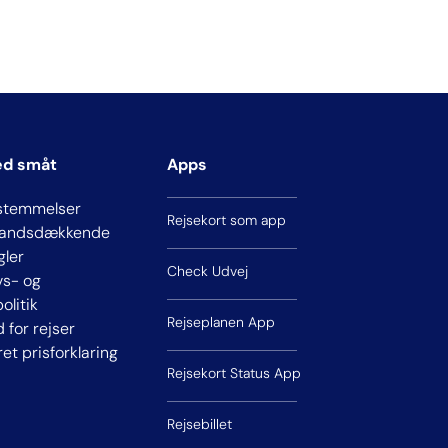
ed småt
Apps
stemmelser
Rejsekort som app
 landsdækkende
gler
Check Udvej
ivs- og
olitik
Rejseplanen App
d for rejser
ret prisforklaring
Rejsekort Status App
Rejsebillet