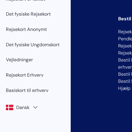
Det fysiske Rejsekort
Bestil
Rejsekort Anonymt
Rejsek
Pendle
Det fysiske Ungdomskort
Rejsek
Rejse
Vejledninger
Bestil 
erhver
Bestil
Rejsekort Erhverv
Bestil
Hjælp 
Basiskort til erhverv
Dansk