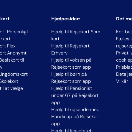
 kort
Hjælpesider:
Det m
ort Personligt
Hjælp til Rejsekort Som
Kortbe
rkort
kort
Fælles
ort Flex
Hjælp til Rejsekort
rejsere
kort Anonymt
Erhverv
Privatl
Basiskort til
Hjælp til voksen på
cookiep
v
Rejsekort som app
Prisbla
 Ungdomskort
Hjælp til børn på
Detalje
 Skolekort
Rejsekort som app
Vilkår
til at vælge
Hjælp til Pensionist
under 67 på Rejsekort
app
Hjælp til rejsende med
Handicap på Rejsekort
app
Hjælp til Rejsebillet