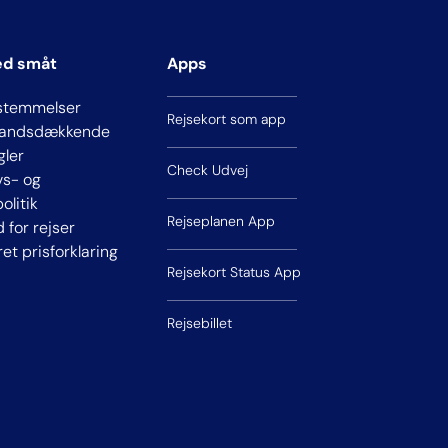
ed småt
Apps
stemmelser
Rejsekort som app
 landsdækkende
gler
Check Udvej
ivs- og
olitik
Rejseplanen App
d for rejser
ret prisforklaring
Rejsekort Status App
Rejsebillet