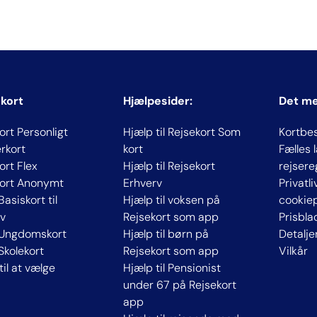
 kort
Hjælpesider:
Det m
ort Personligt
Hjælp til Rejsekort Som
Kortbe
rkort
kort
Fælles
ort Flex
Hjælp til Rejsekort
rejsere
kort Anonymt
Erhverv
Privatl
Basiskort til
Hjælp til voksen på
cookiep
v
Rejsekort som app
Prisbla
 Ungdomskort
Hjælp til børn på
Detalje
 Skolekort
Rejsekort som app
Vilkår
til at vælge
Hjælp til Pensionist
under 67 på Rejsekort
app