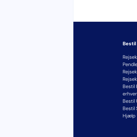
Bestil
Rejsek
Pendle
Rejsek
Rejse
Bestil 
erhver
Bestil
Bestil
Hjælp 