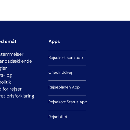
ed småt
Apps
stemmelser
Rejsekort som app
 landsdækkende
gler
Check Udvej
ivs- og
olitik
Rejseplanen App
d for rejser
ret prisforklaring
Rejsekort Status App
Rejsebillet